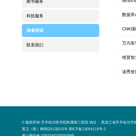
病理Ex
图书服务
数据库s
科技服务
CNKI
读者培训
万方医
联系我们
维普智
读秀使
© 版权所有:齐齐哈尔医学院附属第三医院 地址： 黑龙江省齐齐哈尔市
黑卫（医）网审[2013]015号
黑ICP备13004119号-2
黑公网安备 23020402000039号